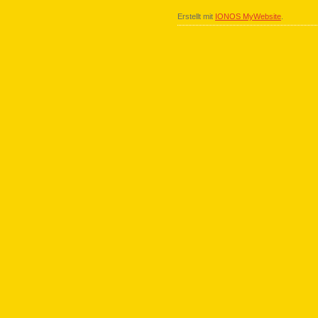
Erstellt mit
IONOS MyWebsite
.