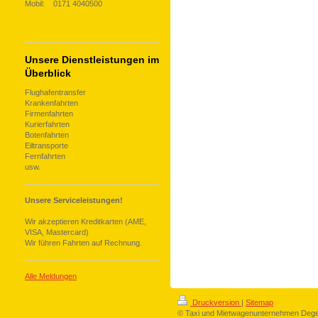
Mobil: 0171 4040500
Unsere Dienstleistungen im
Überblick
Flughafentransfer
Krankenfahrten
Firmenfahrten
Kurierfahrten
Botenfahrten
Eiltransporte
Fernfahrten
usw.
Unsere Serviceleistungen!
Wir akzeptieren Kreditkarten (AME,
VISA, Mastercard)
Wir führen Fahrten auf Rechnung.
Alle Meldungen
Druckversion
|
Sitemap
© Taxi und Mietwagenunternehmen Deg