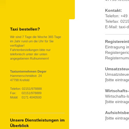
Kontakt:
Telefon: +49
Telefax: 021
E-Mail: tax
Taxi bestellen?
Wir sind 7 Tage die Woche 365 Tage
im Jahr rund um die Uhr für Sie
Registerein
verfügbar!
Eintragung i
Fahrtenbestellungen bitte nur
Registergeric
telefonisch unter der unten
Registernumm
angegebenen Rufnummern!
Umsatzsteue
Taxiunternehmen Deger
Umsatzsteuer
Hammerschmidtstr. 24
[bitte eintrag
47798 Krefeld
Telefon: 02151/978888
Wirtschafts
Fax: 02151/978889
Wirtschafts-
Mobil: 0171 4040500
[bitte eintrag
Aufsichtsb
[bitte eintrag
Unsere Dienstleistungen im
Überblick