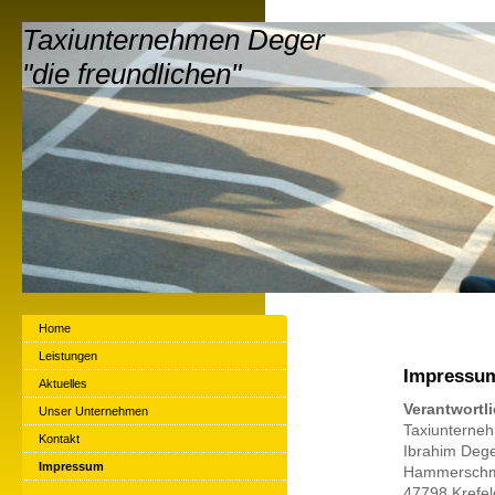
Taxiunternehmen Deger
"die freundlichen"
Home
Leistungen
Impressu
Aktuelles
Verantwortli
Unser Unternehmen
Taxiunterne
Kontakt
Ibrahim Deg
Impressum
Hammerschmi
47798 Krefel