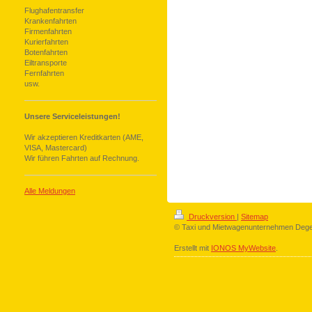
Flughafentransfer
Krankenfahrten
Firmenfahrten
Kurierfahrten
Botenfahrten
Eiltransporte
Fernfahrten
usw.
Unsere Serviceleistungen!
Wir akzeptieren Kreditkarten (AME,
VISA, Mastercard)
Wir führen Fahrten auf Rechnung.
Alle Meldungen
Druckversion
|
Sitemap
© Taxi und Mietwagenunternehmen Deg
Erstellt mit
IONOS MyWebsite
.