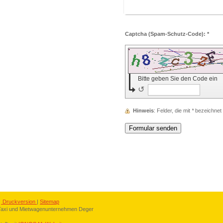
Captcha (Spam-Schutz-Code): *
Bitte geben Sie den Code ein
↺
Hinweis
: Felder, die mit
*
bezeichnet s
Druckversion
|
Sitemap
Taxi und Mietwagenunternehmen Deger