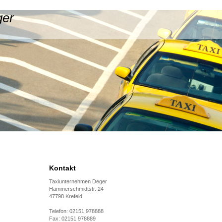
ger
Kontakt
Taxiunternehmen Deger
Hammerschmidtstr. 24
47798 Krefeld
Telefon: 02151 978888
Fax: 02151 978889